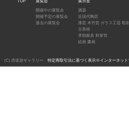
TOP
展覧会
展示室
開催中の展覧会
酒器
開催予定の展覧会
近現代陶芸
過去の展覧会
漆芸 木竹芸 ガラス工芸 彫
古美術
李朝家具 和箪笥
絵画 書画
(C) 赤坂游ギャラリー
特定商取引法に基づく表示※インターネット