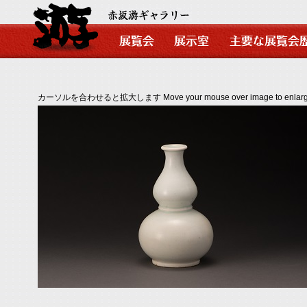
カーソルを合わせると拡大します Move your mouse over image to enlarg