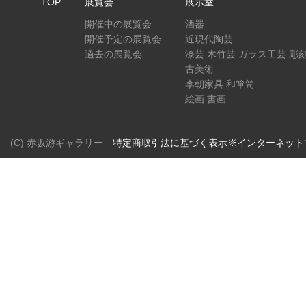
TOP
展覧会
展示室
開催中の展覧会
酒器
開催予定の展覧会
近現代陶芸
過去の展覧会
漆芸 木竹芸 ガラス工芸 彫
古美術
李朝家具 和箪笥
絵画 書画
(C) 赤坂游ギャラリー
特定商取引法に基づく表示※インターネット