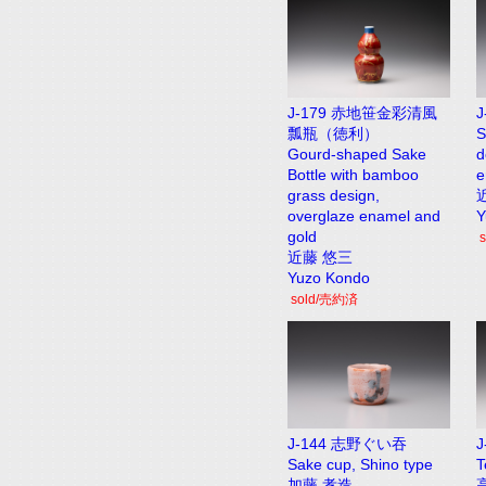
J-179 赤地笹金彩清風
瓢瓶（徳利）
S
Gourd-shaped Sake
d
Bottle with bamboo
e
grass design,
overglaze enamel and
Y
gold
近藤 悠三
Yuzo Kondo
sold/売約済
J-144 志野ぐい吞
Sake cup, Shino type
T
加藤 孝造