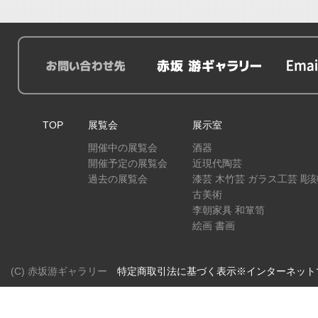
TOP
展覧会
展示室
開催中の展覧会
酒器
開催予定の展覧会
近現代陶芸
過去の展覧会
漆芸 木竹芸 ガラス工芸 彫
古美術
李朝家具 和箪笥
絵画 書画
(C) 赤坂游ギャラリー
特定商取引法に基づく表示※インターネット