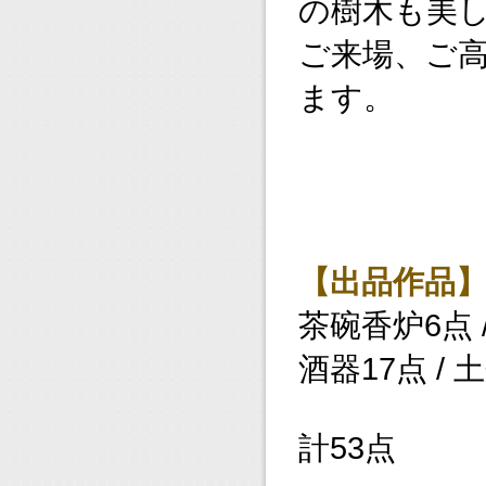
の樹木も美
ご来場、ご
ます。
【出品作品
茶碗香炉6点 /
酒器17点 /
計53点