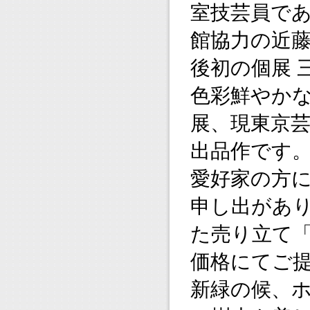
室技芸員で
館協力の近
後初の個展 
色彩鮮やか
展、現東京
出品作です
愛好家の方
申し出があ
た売り立て
価格にてご
新緑の候、