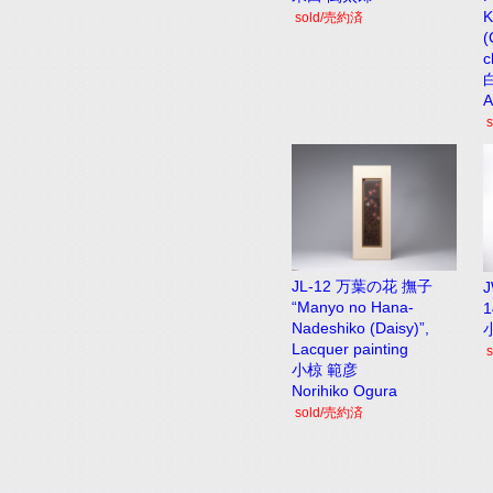
K
sold/売約済
(
c
A
JL-12 万葉の花 撫子
J
“Manyo no Hana-
Nadeshiko (Daisy)”,
Lacquer painting
小椋 範彦
Norihiko Ogura
sold/売約済