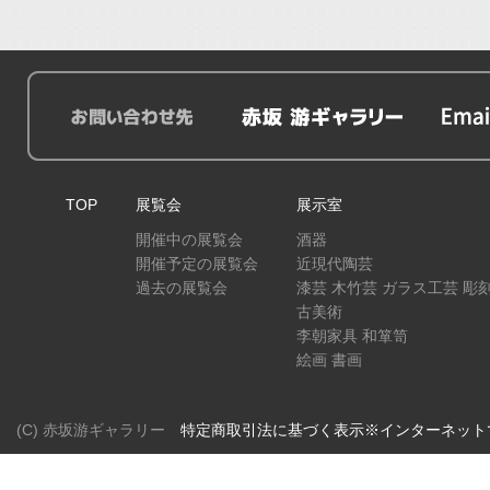
TOP
展覧会
展示室
開催中の展覧会
酒器
開催予定の展覧会
近現代陶芸
過去の展覧会
漆芸 木竹芸 ガラス工芸 彫
古美術
李朝家具 和箪笥
絵画 書画
(C) 赤坂游ギャラリー
特定商取引法に基づく表示※インターネット