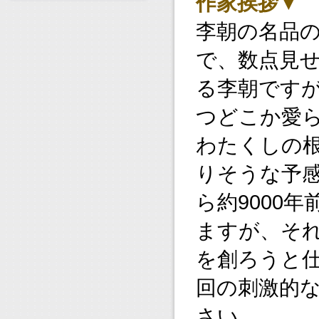
作家挨拶▼
李朝の名品
で、数点見
る李朝です
つどこか愛
わたくしの
りそうな予
ら約9000
ますが、そ
を創ろうと
回の刺激的
さい。