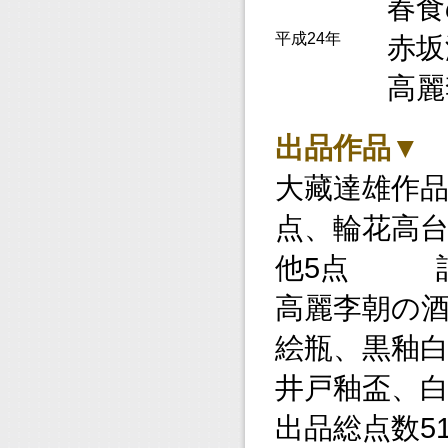
春食
平成24年
赤坂
高麗
出品作品▼
大藏達雄作品
点、輪花高台
他5点 計
高麗李朝の
絵瓶、黒釉白
井戸釉盃、
出品総点数5