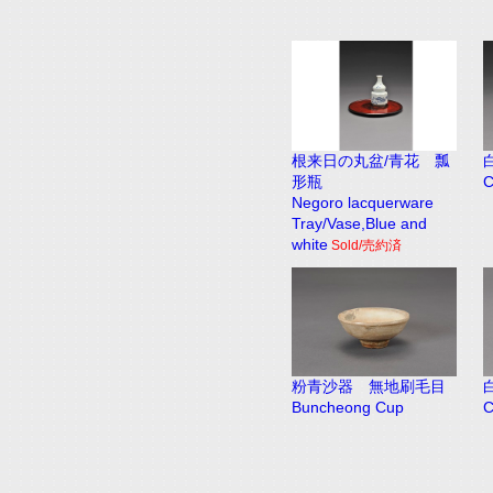
根来日の丸盆/青花 瓢
形瓶
C
Negoro lacquerware
Tray/Vase,Blue and
white
Sold/売約済
粉青沙器 無地刷毛目
C
Buncheong Cup