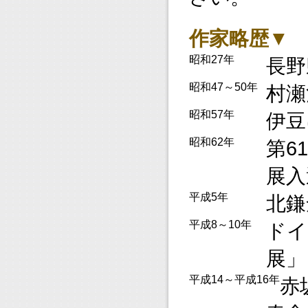
作家略歴▼
昭和27年
長野
昭和47～50年
村瀬
昭和57年
伊豆
昭和62年
第6
展入
平成5年
北鎌
平成8～10年
ドイ
展」
平成14～平成16年
赤