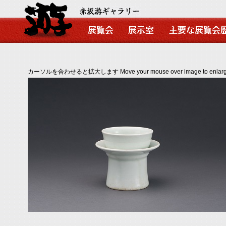
カーソルを合わせると拡大します Move your mouse over image to enlarg