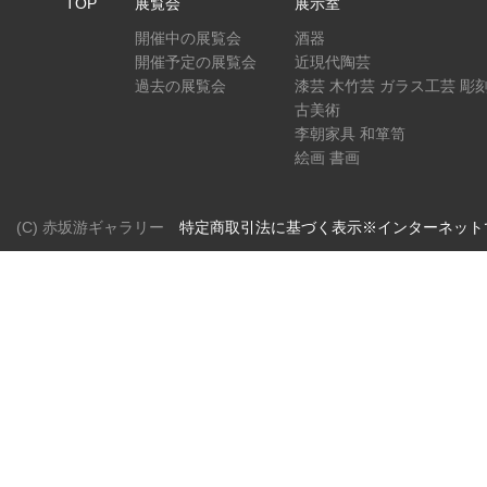
TOP
展覧会
展示室
開催中の展覧会
酒器
開催予定の展覧会
近現代陶芸
過去の展覧会
漆芸 木竹芸 ガラス工芸 彫
古美術
李朝家具 和箪笥
絵画 書画
(C) 赤坂游ギャラリー
特定商取引法に基づく表示※インターネット