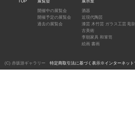
TOP
展覧会
展示室
開催中の展覧会
酒器
開催予定の展覧会
近現代陶芸
過去の展覧会
漆芸 木竹芸 ガラス工芸 彫
古美術
李朝家具 和箪笥
絵画 書画
(C) 赤坂游ギャラリー
特定商取引法に基づく表示※インターネット