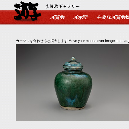
カーソルを合わせると拡大します Move your mouse over image to enlarg