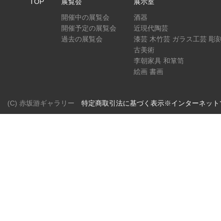
TOP
展覧会
展示室
開催中の展覧会
酒器
開催予定の展覧会
近現代陶芸
過去の展覧会
漆芸 木竹芸 ガラス工芸 彫
古美術
李朝家具 和箪笥
絵画 書画
(C) 赤坂游ギャラリー
特定商取引法に基づく表示※インターネット