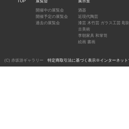
TOP
展覧会
展示室
開催中の展覧会
酒器
開催予定の展覧会
近現代陶芸
過去の展覧会
漆芸 木竹芸 ガラス工芸 彫
古美術
李朝家具 和箪笥
絵画 書画
(C) 赤坂游ギャラリー
特定商取引法に基づく表示※インターネット