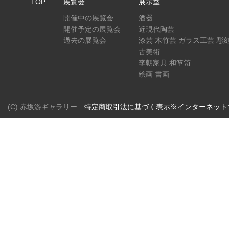
TOP
展覧会
展示室
開催中の展覧会
酒器
開催予定の展覧会
近現代陶芸
過去の展覧会
漆芸 木竹芸 ガラス工芸 彫
古美術
李朝家具 和箪笥
絵画 書画
(C) 赤坂游ギャラリー
特定商取引法に基づく表示※インターネット