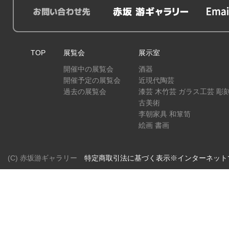
TOP
展覧会
展示室
開催中の展覧会
酒器
開催予定の展覧会
近現代陶芸
過去の展覧会
漆芸 木竹芸 ガラス工芸 彫
古美術
李朝家具 和箪笥
絵画 書画
(C) 赤坂游ギャラリー
特定商取引法に基づく表示※インターネット