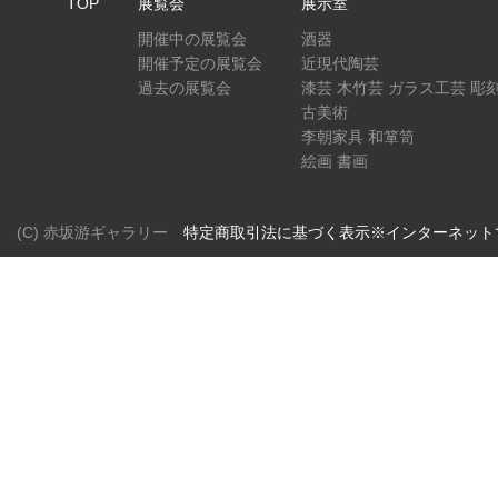
TOP
展覧会
展示室
開催中の展覧会
酒器
開催予定の展覧会
近現代陶芸
過去の展覧会
漆芸 木竹芸 ガラス工芸 彫
古美術
李朝家具 和箪笥
絵画 書画
(C) 赤坂游ギャラリー
特定商取引法に基づく表示※インターネット