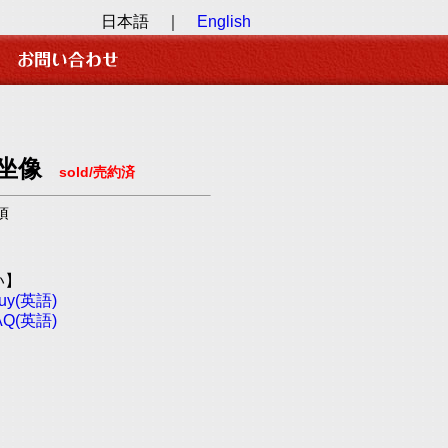
日本語 ｜
English
薩坐像
sold/売約済
頃
い】
Buy(英語)
FAQ(英語)