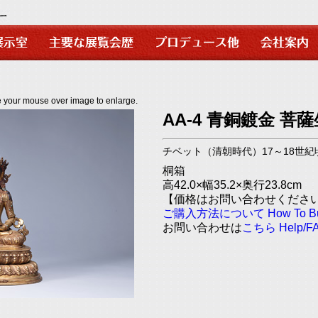
use over image to enlarge.
AA-4 青銅鍍金 菩
チベット（清朝時代）17～18世紀
桐箱
高42.0×幅35.2×奥行23.8cm
【価格はお問い合わせくださ
ご購入方法について
How To 
お問い合わせは
こちら
Help/