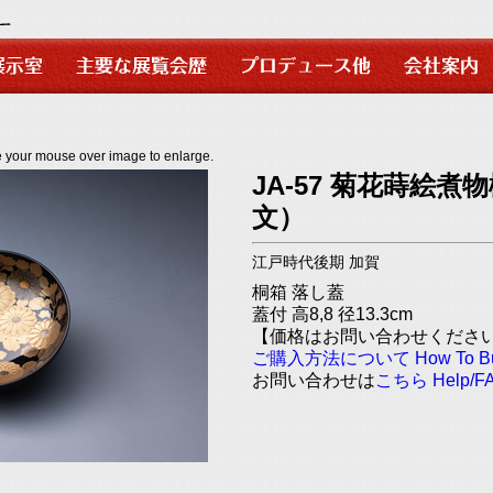
use over image to enlarge.
JA-57 菊花蒔絵煮
文）
江戸時代後期 加賀
桐箱 落し蓋
蓋付 高8,8 径13.3cm
【価格はお問い合わせくださ
ご購入方法について
How To 
お問い合わせは
こちら
Help/