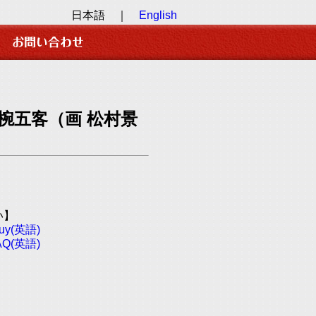
日本語 ｜
English
物椀五客（画 松村景
い】
Buy(英語)
FAQ(英語)