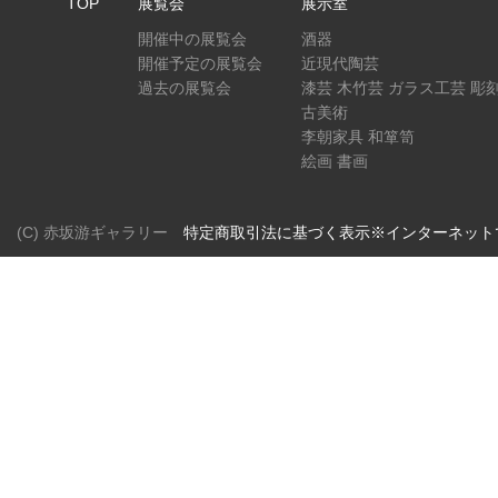
TOP
展覧会
展示室
開催中の展覧会
酒器
開催予定の展覧会
近現代陶芸
過去の展覧会
漆芸 木竹芸 ガラス工芸 彫
古美術
李朝家具 和箪笥
絵画 書画
(C) 赤坂游ギャラリー
特定商取引法に基づく表示※インターネット