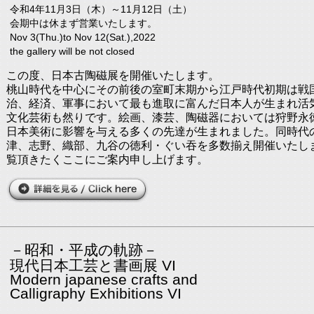
令和4年11月3日（木）～11月12日（土）
会期中は休まず営業いたします。
Nov 3(Thu.)to Nov 12(Sat.),2022
the gallery will be not closed
この度、日本古陶磁展を開催いたします。
桃山時代を中心にその前後の室町末期から江戸時代初期は戦
治、経済、軍事において最も進取に富んだ日本人が生まれ活
文化芸術も然りです。絵画、漆芸、陶磁器においては狩野永
日本美術に影響を与える多くの先達が生まれました。同時代
津、志野、織部、九谷の徳利・ぐい吞を多数揃え開催いたし
覧頂きたくここにご案内申し上げます。
－昭和・平成の軌跡－
現代日本工芸と書画展 VI
Modern japanese crafts and
Calligraphy Exhibitions VI