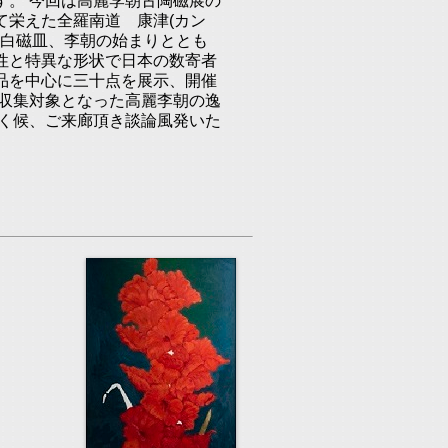
す。 今回は高麗李朝古陶磁展の
て栄えた全羅南道 康津(カン
た白磁皿、李朝の始まりととも
性と特異な形状で日本の数寄者
品を中心に三十点を展示、開催
け収集対象となった高麗李朝の逸
吹く候、ご来廊頂き談論風発いた