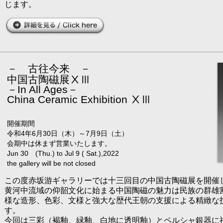
じます。
－ 古往今来 －
中国古陶磁展ⅩⅢ
－In All Ages－
China Ceramic Exhibition ⅩⅢ
開催期間
令和4年6月30日（木）～7月9日（土）
会期中は休まず営業いたします。
Jun 30 (Thu.) to Jul 9 ( Sat.),2022
the gallery will be not closed
この度赤坂游ギャラリーでは十三回目の中国古陶磁展を開催
黄河中流域の仰韶文化に始まる中国陶磁の魅力は民族の群雄
様な造形、色彩、文様と強大な歴代王朝の支援による精緻な
す。
今回は三彩（褐釉、緑釉、白地に透明釉）とペルシャ銀器に