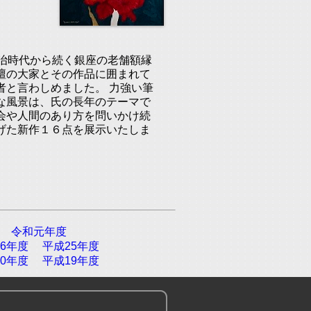
治時代から続く銀座の老舗額縁
壇の大家とその作品に囲まれて
者と言わしめました。 力強い筆
な風景は、氏の長年のテーマで
会や人間のあり方を問いかけ続
げた新作１６点を展示いたしま
令和元年度
6年度
平成25年度
0年度
平成19年度