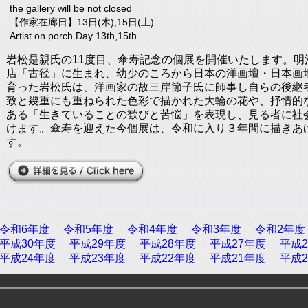
the gallery will be not closed
【作家在廊日】13日(木),15日(土)
Artist on porch Day 13th,15th
岩松是親氏の11度目、傘寿記念の個展を開催いたします。明
店「古径」に生まれ、幼少のころから日本の洋画壇・日本画
育った岩松氏は、洋画家の故三岸節子氏に師事し自らの後継
致と幾重にも重ねられた色彩で描かれた大輪の花や、抒情的
ある「生きていることの歓びと苦悩」を表現し、見る者に社
けます。傘寿を迎えた今個展は、令和に入り３年間に描きあ
す。
令和6年度
令和5年度
令和4年度
令和3年度
令和2年度
平成30年度
平成29年度
平成28年度
平成27年度
平成2
平成24年度
平成23年度
平成22年度
平成21年度
平成2