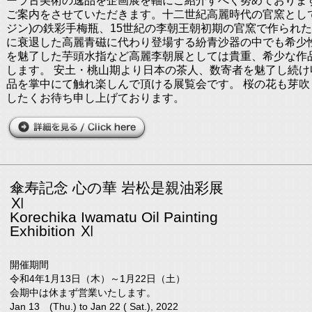
ーラ古美術の逸品を企画展を軸にご紹介すべく努めておりま
ご案内をさせていただきます。十二世紀高麗時代の官窯とし
ジン)の鉄彩手梅瓶、15世紀の李朝王朝初期の官窯で作られ
に衰退した高麗青磁に代わり登場する紛青沙器の中でも希少
を魅了した芋頭水指など高麗李朝展としては貴重、希少な作
します。 安土・桃山期より日本の茶人、数寄者を魅了し続
品を掌中にて触れ楽しんで頂ける展覧会です。 桜の花も芽
したくお待ち申し上げております。
傘寿記念 心の華 岩松是親油彩展
Ⅺ
Korechika Iwamatu Oil Painting
Exhibition Ⅺ
開催期間
令和4年1月13日（木）～1月22日（土）
会期中は休まず営業いたします。
Jan 13 (Thu.) to Jan 22 ( Sat.), 2022