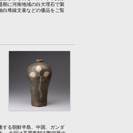
盛期に河南地域の白大理石で製
釉白堆線文壷などの優品をご覧
連する朝鮮半島、中国、ガンダ