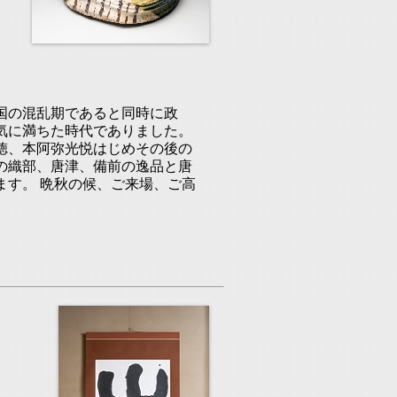
国の混乱期であると同時に政
気に満ちた時代でありました。
徳、本阿弥光悦はじめその後の
の織部、唐津、備前の逸品と唐
ます。 晩秋の候、ご来場、ご高