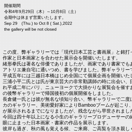
開催期間
令和4年9月29日（木）～10月8日（土）
会期中は休まず営業いたします。
Sep 29 (Thu.) to Oct 8 ( Sat.),2022
the gallery will be not closed
この度、弊ギャラリーでは「現代日本工芸と書画展」と銘打
作家と日本画家とを合わせた展示会を開催いたします。
緒形拳氏は著名な俳優でありましたが、画家であり書家でも
アトリエ兼自宅に通いつめ、書を学びました。弊ギャラリー
平成五年には三越日本橋はじめ全国にて個展企画を開催いた
三浦小平二氏とは氏が東京芸大の非常勤講師の時に出会い、
れ平成二年にパリ、ニューヨークで大掛かりな展覧会を催す
の後幣ギャラリーで帰国後初の個展開催をしました。
長倉健一氏とは彼が無名な頃知り合い、幣ギャラリーで二度
カのギャラリー、美術愛好家によりBambooブームが起こ
が展示されるまでになりましたが、残念ながら早世されまし
今回は四十年以上になる小生のギャラリープロデューサーの
眼に止まった日本画家・書家の作品を展示します。
彼岸も過ぎ、秋の風も覚える候、ご来廊、ご高覧を頂き親し