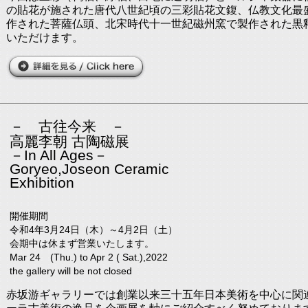
の貼花が施された唐代八世紀頃の三彩貼花文鍑、仏教文化最
作された菩薩仏頭、北宋時代十一世紀磁州窯で製作された黒
いただけます。
－ 古往今来 －
高麗李朝 古陶磁展
－In All Ages－
Goryeo,Joseon Ceramic
Exhibition
開催期間
令和4年3月24日（木）～4月2日（土）
会期中は休まず営業いたします。
Mar 24 (Thu.) to Apr 2 ( Sat.),2022
the gallery will be not closed
赤坂游ギャラリーでは創業以来三十五年日本美術を中心に関