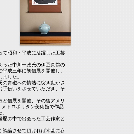
って昭和・平成に活躍した工芸
あった中川一政氏の伊豆真鶴の
で平成三年に初個展を開催し、
しました。
氏の青磁への情熱に突き動かさ
お手伝いをさせていただき、そ
ほど個展を開催、その後アメリ
り、メトロポリタン美術館で作品
た。
経歴の中で出会った工芸作家と
く談論させて頂ければ幸甚に存